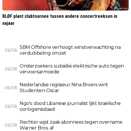
BLØF plant clubtournee tussen andere concertreeksen in
najaar
SBM Offshore verhoogt winstverwachting na
06/08
verdubbeling omzet
Onderzoekers: subsidie elektrische auto tegen
06/08
vervoersarmoede
Nederlandse regisseur Nina Broers wint
06/08
Studenten-Oscar
Ngo's: dood Libanese journalist lijkt Israëlische
06/08
oorlogsmisdaad
Rechter wijst zaak abonnees tegen overname
06/08
Warner Bros. af